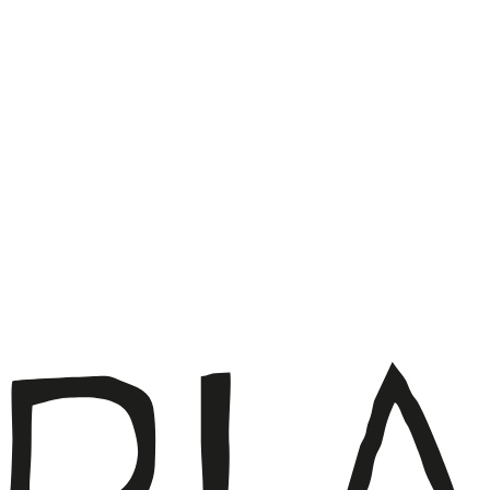
Skip
to
content