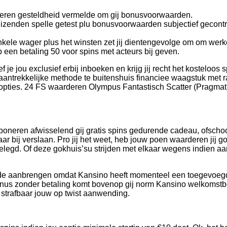
teren gesteldheid vermelde om gij bonusvoorwaarden.
izenden spelle getest plu bonusvoorwaarden subjectief gecontr
enkele wager plus het winsten zet jij dientengevolge om om werke
een betaling 50 voor spins met acteurs bij geven.
 je jou exclusief erbij inboeken en krijg jij recht het kosteloo
antrekkelijke methode te buitenshuis financiee waagstuk met rad
e opties. 24 FS waarderen Olympus Fantastisch Scatter (Pragmat
oneren afwisselend gij gratis spins gedurende cadeau, ofschoo
ar bij verslaan. Pro jij het weet, heb jouw poen waarderen jij g
gelegd. Of deze gokhuis’su strijden met elkaar wegens indien aa
ende aanbrengen omdat Kansino heeft momenteel een toegevoegd
bonus zonder betaling komt bovenop gij norm Kansino welkomstb
strafbaar jouw op twist aanwending.