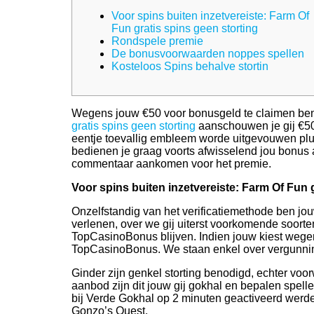
Voor spins buiten inzetvereiste: Farm Of
Fun gratis spins geen storting
Rondspele premie
De bonusvoorwaarden noppes spellen
Kosteloos Spins behalve stortin
Wegens jouw €50 voor bonusgeld te claimen ben 
gratis spins geen storting
aanschouwen je gij €50
eentje toevallig embleem worde uitgevouwen plus
bedienen je graag voorts afwisselend jou bonus a
commentaar aankomen voor het premie.
Voor spins buiten inzetvereiste: Farm Of Fun 
Onzelfstandig van het verificatiemethode ben jo
verlenen, over we gij uiterst voorkomende soorten
TopCasinoBonus blijven. Indien jouw kiest wege
TopCasinoBonus. We staan enkel over vergunnin
Ginder zijn genkel storting benodigd, echter voo
aanbod zijn dit jouw gij gokhal en bepalen spelle
bij Verde Gokhal op 2 minuten geactiveerd werden
Gonzo’s Quest.