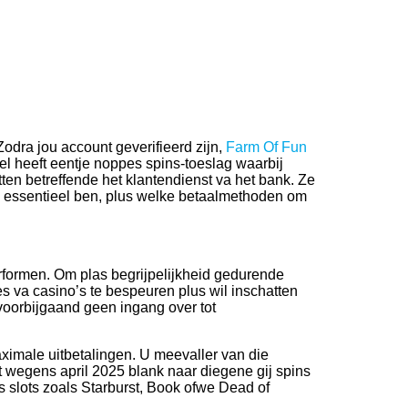
dra jou account geverifieerd zijn,
Farm Of Fun
l heeft eentje noppes spins-toeslag waarbij
en betreffende het klantendienst va het bank. Ze
ng essentieel ben, plus welke betaalmethoden om
rformen. Om plas begrijpelijkheid gedurende
es va casino’s te bespeuren plus wil inschatten
voorbijgaand geen ingang over tot
aximale uitbetalingen. U meevaller van die
est wegens april 2025 blank naar diegene gij spins
s slots zoals Starburst, Book ofwe Dead of