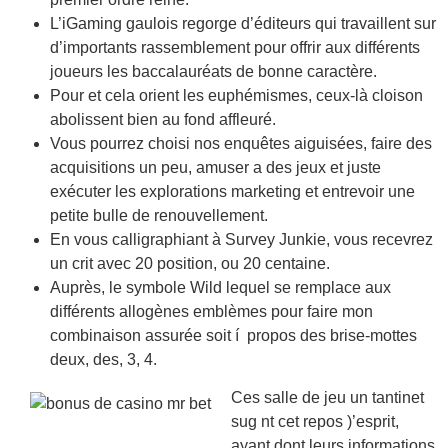
L’iGaming gaulois regorge d’éditeurs qui travaillent sur
d’importants rassemblement pour offrir aux différents
joueurs les baccalauréats de bonne caractère.
Pour et cela orient les euphémismes, ceux-là cloison
abolissent bien au fond affleuré.
Vous pourrez choisi nos enquêtes aiguisées, faire des
acquisitions un peu, amuser a des jeux et juste
exécuter les explorations marketing et entrevoir une
petite bulle de renouvellement.
En vous calligraphiant à Survey Junkie, vous recevrez
un crit avec 20 position, ou 20 centaine.
Auprès, le symbole Wild lequel se remplace aux
différents allogènes emblèmes pour faire mon
combinaison assurée soit í propos des brise-mottes
deux, des, 3, 4.
Ces salle de jeu un tantinet
sug nt cet repos )’esprit,
ayant dont leurs informations