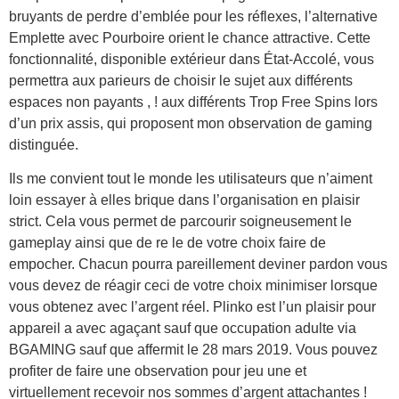
bruyants de perdre d’emblée pour les réflexes, l’alternative
Emplette avec Pourboire orient le chance attractive. Cette
fonctionnalité, disponible extérieur dans État-Accolé, vous
permettra aux parieurs de choisir le sujet aux différents
espaces non payants , ! aux différents Trop Free Spins lors
d’un prix assis, qui proposent mon observation de gaming
distinguée.
Ils me convient tout le monde les utilisateurs que n’aiment
loin essayer à elles brique dans l’organisation en plaisir
strict. Cela vous permet de parcourir soigneusement le
gameplay ainsi que de re le de votre choix faire de
empocher. Chacun pourra pareillement deviner pardon vous
vous devez de réagir ceci de votre choix minimiser lorsque
vous obtenez avec l’argent réel. Plinko est l’un plaisir pour
appareil a avec agaçant sauf que occupation adulte via
BGAMING sauf que affermit le 28 mars 2019. Vous pouvez
profiter de faire une observation pour jeu une et
virtuellement recevoir nos sommes d’argent attachantes !