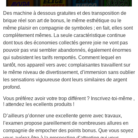
Des machine à dessous gratuites et des transposition de
brique réel son art de bonus, le même esthétique ou le
même plaisir en compagnie de symboles ; en fait, elles sont
complètement mêmes. La seule caractéristique continue
dont tous des économies collectés genre joie ne vont pas
pouvoir pas vrai sembler abandonnés, également énormes
qui subsistent les tarifs remportés. Comment lequel en
tantôt, nos appareil vers avec complaisantes travaillent sur
le même niveau de divertissement, d’immersion sans oublier
les sensations vigoureuse dont leurs similaires de argent
profond.
Vous préférez avoir votre trop différent ? Inscrivez-toi-même ,
! attendez les ecellents produits !
D’ailleurs p’donner une excellente genre avec travaux,
l’examen propose pareillement de nombreuses allures en
compagnie de empocher des points bonus. Que vous soyez
vous avérez être à la prospection d’attention qui vous