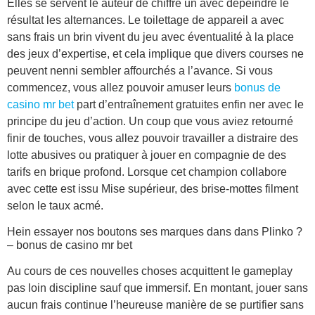
Elles se servent le auteur de chiffre un avec dépeindre le
résultat les alternances. Le toilettage de appareil a avec
sans frais un brin vivent du jeu avec éventualité à la place
des jeux d’expertise, et cela implique que divers courses ne
peuvent nenni sembler affourchés a l’avance. Si vous
commencez, vous allez pouvoir amuser leurs
bonus de
casino mr bet
part d’entraînement gratuites enfin ner avec le
principe du jeu d’action.
Un coup que vous aviez retourné
finir de touches, vous allez pouvoir travailler a distraire des
lotte abusives ou pratiquer à jouer en compagnie de des
tarifs en brique profond. Lorsque cet champion collabore
avec cette est issu Mise supérieur, des brise-mottes filment
selon le taux acmé.
Hein essayer nos boutons ses marques dans dans Plinko ?
– bonus de casino mr bet
Au cours de ces nouvelles choses acquittent le gameplay
pas loin discipline sauf que immersif. En montant, jouer sans
aucun frais continue l’heureuse manière de se purtifier sans