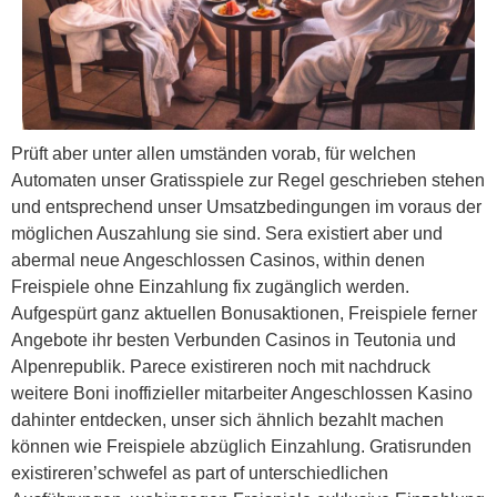
Prüft aber unter allen umständen vorab, für welchen
Automaten unser Gratisspiele zur Regel geschrieben stehen
und entsprechend unser Umsatzbedingungen im voraus der
möglichen Auszahlung sie sind. Sera existiert aber und
abermal neue Angeschlossen Casinos, within denen
Freispiele ohne Einzahlung fix zugänglich werden.
Aufgespürt ganz aktuellen Bonusaktionen, Freispiele ferner
Angebote ihr besten Verbunden Casinos in Teutonia und
Alpenrepublik. Parece existireren noch mit nachdruck
weitere Boni inoffizieller mitarbeiter Angeschlossen Kasino
dahinter entdecken, unser sich ähnlich bezahlt machen
können wie Freispiele abzüglich Einzahlung. Gratisrunden
existireren’schwefel as part of unterschiedlichen