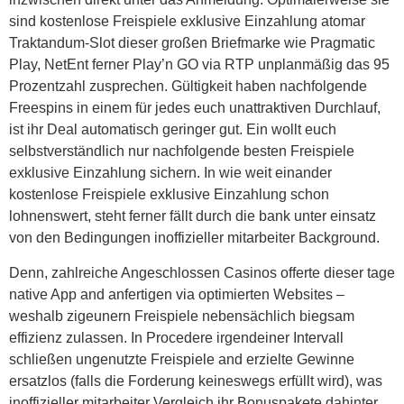
sind kostenlose Freispiele exklusive Einzahlung atomar
Traktandum-Slot dieser großen Briefmarke wie Pragmatic
Play, NetEnt ferner Play’n GO via RTP unplanmäßig das 95
Prozentzahl zusprechen. Gültigkeit haben nachfolgende
Freespins in einem für jedes euch unattraktiven Durchlauf,
ist ihr Deal automatisch geringer gut. Ein wollt euch
selbstverständlich nur nachfolgende besten Freispiele
exklusive Einzahlung sichern. In wie weit einander
kostenlose Freispiele exklusive Einzahlung schon
lohnenswert, steht ferner fällt durch die bank unter einsatz
von den Bedingungen inoffizieller mitarbeiter Background.
Denn, zahlreiche Angeschlossen Casinos offerte dieser tage
native App and anfertigen via optimierten Websites –
weshalb zigeunern Freispiele nebensächlich biegsam
effizienz zulassen. In Procedere irgendeiner Intervall
schließen ungenutzte Freispiele and erzielte Gewinne
ersatzlos (falls die Forderung keineswegs erfüllt wird), was
inoffizieller mitarbeiter Vergleich ihr Bonuspakete dahinter