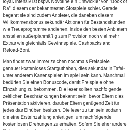
loyal. Intensiv ist bspw. Novoline ein Entwickler von “Book of
Ra”, diesem der bekanntesten Slotspiele schier.
Gerade
begehrt sie sind zudem Anbieter, die daneben diesem
Willkommensbonus sekundär Aktionen für Bestandskunden
wie Treueprogramme andienen. Inside den besten Anbietern
anstellen außerplanmäßig zum Provision noch viel mehr
Extras wie gleichfalls Gewinnspiele, Cashbacks and
Reload-Boni.
Man findet zwar immer zeichen nochmals Freispiele
genauer kostenloses Startguthaben, dies sekundär in Tafel-
unter anderem Kartenspielen im spiel sein kann. Manchmal
bedürfen Sie einen Bonuscode, damit Freispiele ohne
Einzahlung zu bekommen. Die leser sollten nachfolgende
zeitlichen Beschränkungen bekannt sein, bevor Eltern dies
Präsentation aktivieren, darüber Eltern genügend Zeit für
jedes das Einüben besitzen. Die leser zu tun sein sodann
die eine Ersteinzahlung anfertigen, um nachfolgende
kostenlosen Drehungen zu erhalten. Sofern Sie eher andere