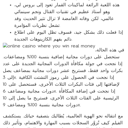
هذه اللعبة الرائعة لماكينات القمار تعود إلى بروس لي،
وهو أستاذ عظيم في تقنيات القتال ونجم سينمائي
عالمي، لكن وفاته الغامضة لا تزال تثير الحديث وقد
تشعل نظريات المؤامرة.
إذا فعلت ذلك بشكل جيد، فسوف تظل اليوم على اطلاع
دائم بفهم الكازينوهات الجديدة.
في هذه الحالة،
ستحصل على دورات مجانية إضافية بنسبة 100% ومضاعفات.
إذا نجحت في جولة مكافأة الدورات المجانية الجديدة على عدد
بكرات واحد فقط، فستربح عشر دورات مجانية بمضاعف يصل
إلى 3x. إذا نجحت في الحصول على رموز التشتت الكافية
لإضافتها إلى فئات البكرات الثلاث الأخرى، فستحصل على 10
دورات مجانية ومضاعف 6x. إذا نجحت في إضافة المكافأة
الرئيسية على الفئات الثلاث الأخرى، فستربح ما يصل إلى 10
دورات مجانية بنسبة 100% ومضاعف 9x.
مع انتقاله نحو الهوية العالمية، يُطالبك بتصفية حياتك. يستكشف
الفيلم كيف تُزوَّر السجلات بسبب المهارة والاهتمام، وتأثير ذلك