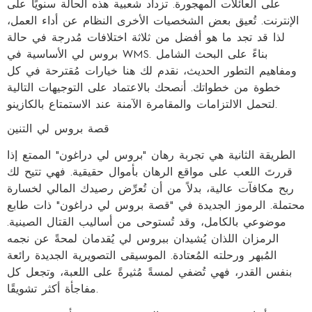
على العائلات المهجورة. تزداد شعبية هذه الحالة سنويًا على
الإنترنت. تُعيق بعض الشخصيات الأخرى النظام عن أداء العمل،
لذا قد تجد ما هو أفضل من ثلاثة اختلافات مُدرجة في حالة
بروس لي الأساسية في WMS. بناءً على البحث الشامل
ومفاهيم التطور الحديث، نقدم لك هنا خيارات مُقترحة في كل
خطوة من خطواتك. أنصحك بالاعتماد على التوجيهات التالية
لتحمل الالتزامات والمقامرة الآمنة عند الاستمتاع بالكازينو.
قصة بروس لي التنين
الطريقة الثانية هي تجربة رهان "بروس لي دراغون" الممتع إذا
قررتَ اللعب على مواقع الرهان بأموال حقيقية. فهي تتيح لك
ربح مكافآت عالية، بدلاً من أن تُعرِّض رصيدك المالي لخسارة
محتملة. الرموز الجديدة في "قصة بروس لي دراغون" ذات طابع
موضوعي بالكامل، وقد تُستوحى من أساليب القتال الصينية.
الرمزان اللذان يُشيدان ببروس لي يُقدمان لمحةً عن نجمه
المُبهر ورحلته المُعتادة. الموسيقى التصويرية الجديدة رائعة
بنفس القدر، فهي تُضفي لمسةً مُثيرةً على اللعبة، وتجعل كل
مفاجأة أكثر تشويقًا.