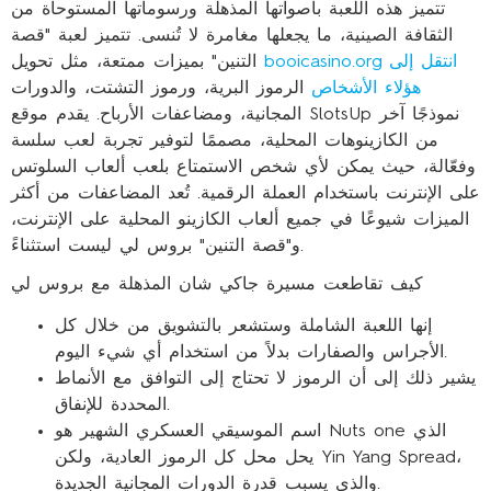
تتميز هذه اللعبة بأصواتها المذهلة ورسوماتها المستوحاة من
الثقافة الصينية، ما يجعلها مغامرة لا تُنسى. تتميز لعبة "قصة
booicasino.org انتقل إلى
التنين" بميزات ممتعة، مثل تحويل
هؤلاء الأشخاص
الرموز البرية، ورموز التشتت، والدورات
المجانية، ومضاعفات الأرباح. يقدم موقع SlotsUp نموذجًا آخر
من الكازينوهات المحلية، مصممًا لتوفير تجربة لعب سلسة
وفعّالة، حيث يمكن لأي شخص الاستمتاع بلعب ألعاب السلوتس
على الإنترنت باستخدام العملة الرقمية. تُعد المضاعفات من أكثر
الميزات شيوعًا في جميع ألعاب الكازينو المحلية على الإنترنت،
و"قصة التنين" بروس لي ليست استثناءً.
كيف تقاطعت مسيرة جاكي شان المذهلة مع بروس لي
إنها اللعبة الشاملة وستشعر بالتشويق من خلال كل
الأجراس والصفارات بدلاً من استخدام أي شيء اليوم.
يشير ذلك إلى أن الرموز لا تحتاج إلى التوافق مع الأنماط
المحددة للإنفاق.
اسم الموسيقي العسكري الشهير هو Nuts one الذي
يحل محل كل الرموز العادية، ولكن Yin Yang Spread،
والذي يسبب قدرة الدورات المجانية الجديدة.