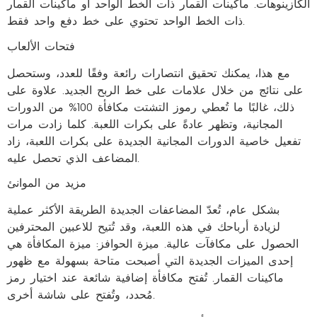
الكازينوهات. ماكينات القمار ذات الخط الواحد أو ماكينات القمار
ذات الخط الواحد تحتوي على خط دفع واحد فقط.
فتحات الألعاب
مع هذا، يمكنك تحقيق انتصارات رائعة وفقًا للعدد، وستحصل
على نتائج من خلال علامات على خط الربح الجديد.
علاوة على
ذلك، غالبًا ما تُعطي رموز التشتت مكافأة 100% من الدورات
المجانية، وتظهر عادةً على بكرات اللعبة. كلما زادت مرات
تفعيل خاصية الدورات المجانية الجديدة على بكرات اللعبة، زاد
المضاعف الذي تحصل عليه.
مزيد من الموانئ
بشكل عام، تُعدّ المضاعفات الجديدة الطريقة الأكثر عملية
لزيادة أرباحك في هذه اللعبة، وقد تُتيح للاعبين المحترفين
الحصول على مكافآت عالية. ميزة الحوافز: ميزة المكافأة هي
إحدى الميزات الجديدة التي أصبحت متاحة بسهولة مع ظهور
ماكينات القمار. تُفتح مكافأة إضافية شائعة عند اختيار رمز
مُحدد، وتُفتح على شاشة أخرى.